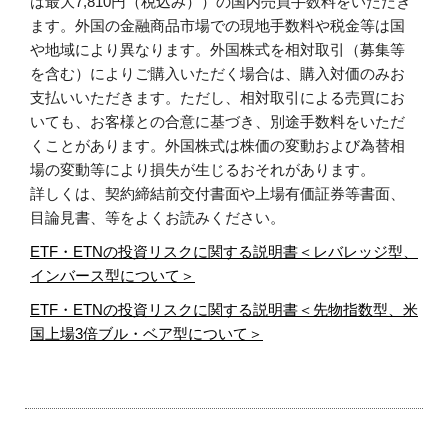
は最大7,810円（税込み））の国内売買手数料をいただき
ます。外国の金融商品市場での現地手数料や税金等は国
や地域により異なります。外国株式を相対取引（募集等
を含む）によりご購入いただく場合は、購入対価のみお
支払いいただきます。ただし、相対取引による売買にお
いても、お客様との合意に基づき、別途手数料をいただ
くことがあります。外国株式は株価の変動および為替相
場の変動等により損失が生じるおそれがあります。
詳しくは、契約締結前交付書面や上場有価証券等書面、
目論見書、等をよくお読みください。
ETF・ETNの投資リスクに関する説明書＜レバレッジ型、
インバース型について＞
ETF・ETNの投資リスクに関する説明書＜先物指数型、米
国上場3倍ブル・ベア型について＞