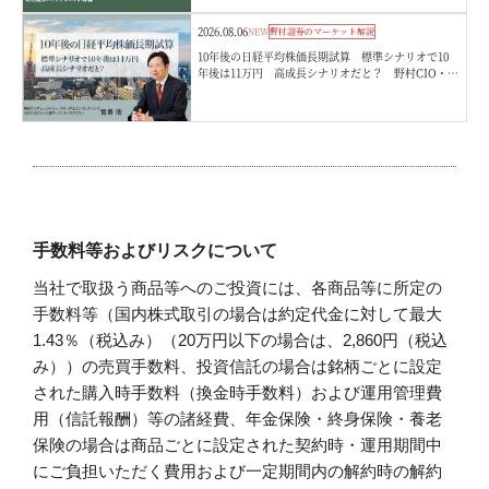
2026.08.06
NEW
野村證券のマーケット解説
10年後の日経平均株価長期試算 標準シナリオで10
年後は11万円 高成長シナリオだと？ 野村CIO・宮
嵜浩
手数料等およびリスクについて
当社で取扱う商品等へのご投資には、各商品等に所定の
手数料等（国内株式取引の場合は約定代金に対して最大
1.43％（税込み）（20万円以下の場合は、2,860円（税込
み））の売買手数料、投資信託の場合は銘柄ごとに設定
された購入時手数料（換金時手数料）および運用管理費
用（信託報酬）等の諸経費、年金保険・終身保険・養老
保険の場合は商品ごとに設定された契約時・運用期間中
にご負担いただく費用および一定期間内の解約時の解約