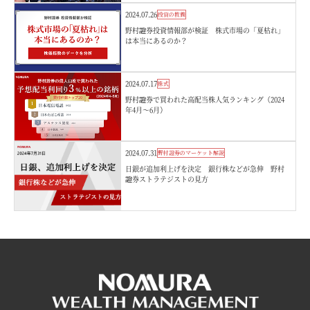
2024.07.26
投資の教養
野村證券投資情報部が検証 株式市場の「夏枯れ」
は本当にあるのか？
2024.07.17
株式
野村證券で買われた高配当株人気ランキング（2024
年4月～6月）
2024.07.31
野村證券のマーケット解説
日銀が追加利上げを決定 銀行株などが急伸 野村
證券ストラテジストの見方