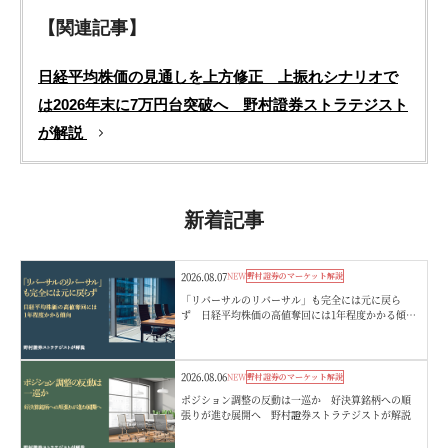
【関連記事】
日経平均株価の見通しを上方修正 上振れシナリオで
は2026年末に7万円台突破へ 野村證券ストラテジスト
が解説
新着記事
2026.08.07
NEW
野村證券のマーケット解説
「リバーサルのリバーサル」も完全には元に戻ら
ず 日経平均株価の高値奪回には1年程度かかる傾
向 野村證券ストラテジストが解説
2026.08.06
NEW
野村證券のマーケット解説
ポジション調整の反動は一巡か 好決算銘柄への順
張りが進む展開へ 野村證券ストラテジストが解説