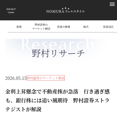
2026.08.07
Update
野村證券の
新着
投資の教養
株式
投資信託
マーケット解説
Research
野村リサーチ
2026.05.15
野村證券のマーケット解説
金利上昇懸念で不動産株が急落 行き過ぎ感
も、銀行株には追い風期待 野村證券ストラ
テジストが解説