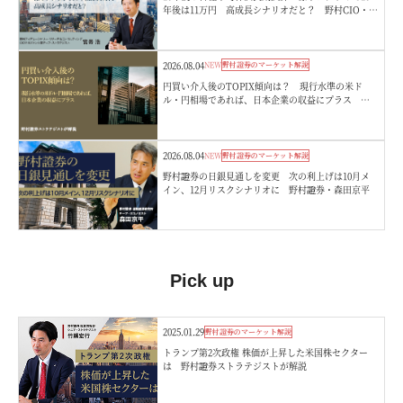
年後は11万円 高成長シナリオだと？ 野村CIO・宮
嵜浩
2026.08.04
NEW
野村證券のマーケット解説
円買い介入後のTOPIX傾向は？ 現行水準の米ド
ル・円相場であれば、日本企業の収益にプラス 野
村證券ストラテジストが解説
2026.08.04
NEW
野村證券のマーケット解説
野村證券の日銀見通しを変更 次の利上げは10月メ
イン、12月リスクシナリオに 野村證券・森田京平
Pick up
2025.01.29
野村證券のマーケット解説
トランプ第2次政権 株価が上昇した米国株セクター
は 野村證券ストラテジストが解説