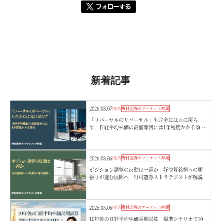
新着記事
2026.08.07
NEW
野村證券のマーケット解説
「リバーサルのリバーサル」も完全には元に戻ら
ず 日経平均株価の高値奪回には1年程度かかる傾
向 野村證券ストラテジストが解説
2026.08.06
NEW
野村證券のマーケット解説
ポジション調整の反動は一巡か 好決算銘柄への順
張りが進む展開へ 野村證券ストラテジストが解説
2026.08.06
NEW
野村證券のマーケット解説
10年後の日経平均株価長期試算 標準シナリオで10