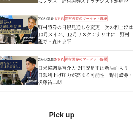
にプラス 野村證券ストラテジストが解説
野村證券のマーケット解説
2026.08.04
NEW
野村證券の日銀見通しを変更 次の利上げは
10月メイン、12月リスクシナリオに 野村
證券・森田京平
野村證券のマーケット解説
2026.08.03
NEW
日米協調為替介入で円安是正は新局面入り
日銀利上げ圧力が高まる可能性 野村證券・
後藤祐二朗
Pick up