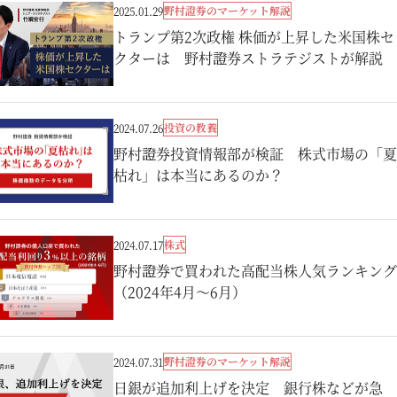
野村證券のマーケット解説
2025.01.29
トランプ第2次政権 株価が上昇した米国株セ
クターは 野村證券ストラテジストが解説
投資の教養
2024.07.26
野村證券投資情報部が検証 株式市場の「夏
枯れ」は本当にあるのか？
株式
2024.07.17
野村證券で買われた高配当株人気ランキング
（2024年4月～6月）
野村證券のマーケット解説
2024.07.31
日銀が追加利上げを決定 銀行株などが急