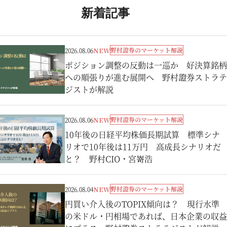
新着記事
野村證券のマーケット解説
2026.08.06
NEW
ポジション調整の反動は一巡か 好決算銘柄
への順張りが進む展開へ 野村證券ストラテ
ジストが解説
野村證券のマーケット解説
2026.08.06
NEW
10年後の日経平均株価長期試算 標準シナ
リオで10年後は11万円 高成長シナリオだ
と？ 野村CIO・宮嵜浩
野村證券のマーケット解説
2026.08.04
NEW
円買い介入後のTOPIX傾向は？ 現行水準
の米ドル・円相場であれば、日本企業の収益