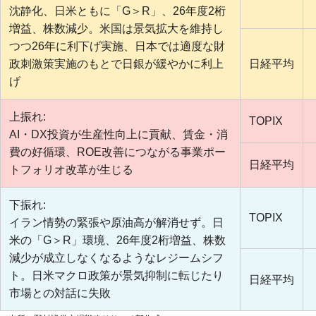
沈静化、日米ともに「G＞R」、26年度2桁
増益、株数減少。米国は景気拡大を維持し
つつ26年に利下げ実施、日本では適度な財
政刺激策実施のもとで日銀が緩やかに利上
日経平均
げ
上振れ:
TOPIX
AI・DX投資が生産性向上に貢献、賃金・消
費の好循環、ROE改善につながる事業ポー
日経平均
トフォリオ改革が生じる
下振れ:
TOPIX
イラン情勢の緊張や原油高が解消せず。日
米の「G＞R」環境、26年度2桁増益、株数
減少が成立しなくなるようなレジームシフ
ト。日米マクロ政策が景気抑制に転じたり
日経平均
市場との対話に失敗