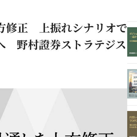
方修正 上振れシナリオで
破へ 野村證券ストラテジス