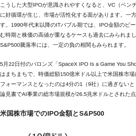
こうした大型IPOが意識されやすくなると、VC（ベ
に好循環が生じ、市場が活性化する面があります。一
す。1990年代末以降のITバブル期では、IPO金額のピー
む時期と株価の高値が重なるケースも過去にみられました。
S&P500騰落率には、一定の負の相関もみられます。
5月22日付のバロンズ「SpaceX IPO Is a Game You Sho
はまちまちで、時価総額150億米ドル以上で米国株市場に
フォーマンスとなったのは4分の1（9社）に過ぎない
論見書でAI事業の総市場規模が26.5兆米ドルとされ
米国株市場でのIPO金額とS&P500