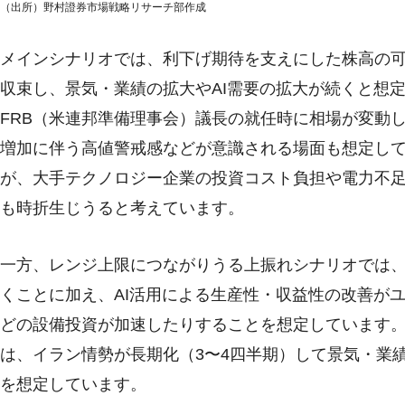
（出所）野村證券市場戦略リサーチ部作成
メインシナリオでは、利下げ期待を支えにした株高の
収束し、景気・業績の拡大やAI需要の拡大が続くと想
FRB（米連邦準備理事会）議長の就任時に相場が変動し
増加に伴う高値警戒感などが意識される場面も想定して
が、大手テクノロジー企業の投資コスト負担や電力不
も時折生じうると考えています。
一方、レンジ上限につながりうる上振れシナリオでは
くことに加え、AI活用による生産性・収益性の改善が
どの設備投資が加速したりすることを想定しています
は、イラン情勢が長期化（3〜4四半期）して景気・業
を想定しています。