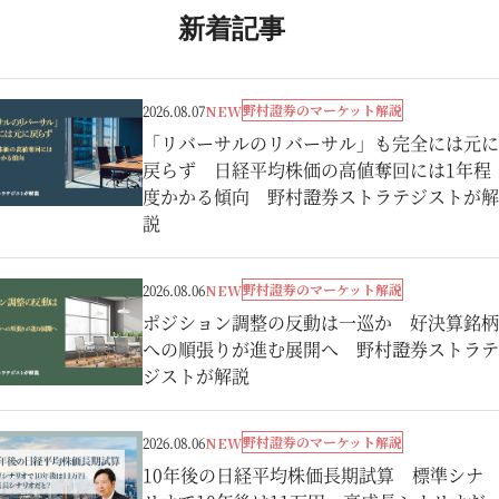
新着記事
野村證券のマーケット解説
2026.08.07
NEW
「リバーサルのリバーサル」も完全には元に
戻らず 日経平均株価の高値奪回には1年程
度かかる傾向 野村證券ストラテジストが解
説
野村證券のマーケット解説
2026.08.06
NEW
ポジション調整の反動は一巡か 好決算銘柄
への順張りが進む展開へ 野村證券ストラテ
ジストが解説
野村證券のマーケット解説
2026.08.06
NEW
10年後の日経平均株価長期試算 標準シナ