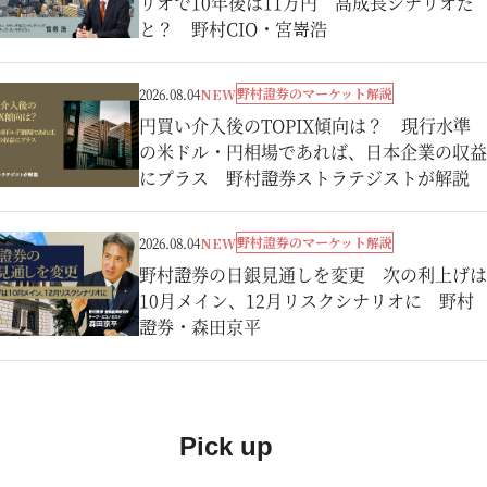
リオで10年後は11万円 高成長シナリオだ
と？ 野村CIO・宮嵜浩
野村證券のマーケット解説
2026.08.04
NEW
円買い介入後のTOPIX傾向は？ 現行水準
の米ドル・円相場であれば、日本企業の収益
にプラス 野村證券ストラテジストが解説
野村證券のマーケット解説
2026.08.04
NEW
野村證券の日銀見通しを変更 次の利上げは
10月メイン、12月リスクシナリオに 野村
證券・森田京平
Pick up