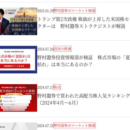
野村證券のマーケット解説
2025.01.29
トランプ第2次政権 株価が上昇した米国株セ
クターは 野村證券ストラテジストが解説
投資の教養
2024.07.26
野村證券投資情報部が検証 株式市場の「夏
枯れ」は本当にあるのか？
株式
2024.07.17
野村證券で買われた高配当株人気ランキング
（2024年4月～6月）
野村證券のマーケット解説
2024.07.31