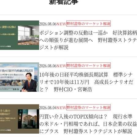
新着記事
野村證券のマーケット解説
2026.08.06
NEW
ポジション調整の反動は一巡か 好決算銘柄
への順張りが進む展開へ 野村證券ストラテ
ジストが解説
野村證券のマーケット解説
2026.08.06
NEW
10年後の日経平均株価長期試算 標準シナ
リオで10年後は11万円 高成長シナリオだ
と？ 野村CIO・宮嵜浩
野村證券のマーケット解説
2026.08.04
NEW
円買い介入後のTOPIX傾向は？ 現行水準
の米ドル・円相場であれば、日本企業の収益
にプラス 野村證券ストラテジストが解説