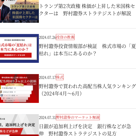
トランプ第2次政権 株価が上昇した米国株セ
クターは 野村證券ストラテジストが解説
投資の教養
2024.07.26
野村證券投資情報部が検証 株式市場の「夏
枯れ」は本当にあるのか？
株式
2024.07.17
野村證券で買われた高配当株人気ランキング
（2024年4月～6月）
野村證券のマーケット解説
2024.07.31
日銀が追加利上げを決定 銀行株などが急
伸 野村證券ストラテジストの見方