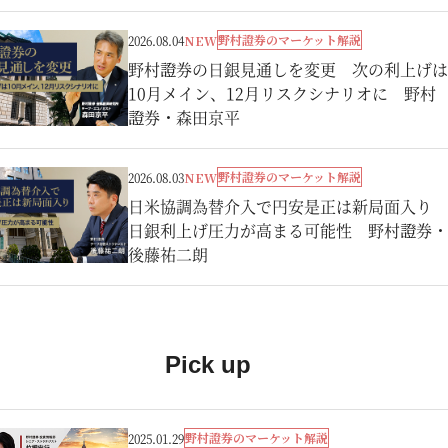
野村證券のマーケット解説
2026.08.04
NEW
野村證券の日銀見通しを変更 次の利上げは
10月メイン、12月リスクシナリオに 野村
證券・森田京平
野村證券のマーケット解説
2026.08.03
NEW
日米協調為替介入で円安是正は新局面入り
日銀利上げ圧力が高まる可能性 野村證券・
後藤祐二朗
Pick up
野村證券のマーケット解説
2025.01.29