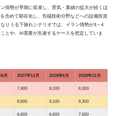
ラン情勢が早期に収束し、景気・業績の拡大が続くほ
業を含めて顕在化し、先端技術分野などへの設備投資
なりうる下振れシナリオでは、イラン情勢が3～4
ことや、AI需要が失速するケースを想定していま
年6月
2027年12月
2028年6月
2028年12月
7,900
8,100
8,300
8,800
9,100
9,300
6,800
6,800
7,000