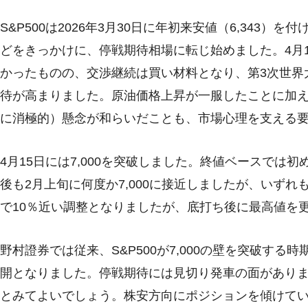
S&P500は2026年3月30日に年初来安値（6,343
どをきっかけに、停戦期待相場に転じ始めました。4月1
かったものの、交渉継続は買い材料となり、第3次世界
待が高まりました。原油価格上昇が一服したことに加え
に消極的）懸念が和らいだことも、市場心理を支える
4月15日には7,000を突破しました。終値ベースでは初
後も2月上旬に何度か7,000に接近しましたが、いず
で10％近い調整となりましたが、底打ち後に最高値を
野村證券では従来、S&P500が7,000の壁を突破する
開となりました。停戦期待には見切り発車の面があり
とみてよいでしょう。株安方向にポジションを傾けてい