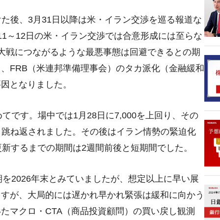
）を付けた後、3月31日以降は米・イラン交渉を巡る報道な
1～12日の米・イラン交渉では合意形成には至らな
大戦につながるような最悪事態は回避できるとの期
、FRB（米連邦準備理事会）のタカ派化（金融緩和
要因となりました。
めてです。場中では1月28日に7,000を上回り、その
れも跳ね返されました。その後はイラン情勢の緊迫化
更新するまでの期間は2週間前後と短期間でした。
時期を2026年末とみていましたが、想定以上に早い展
ますが、大局的には遅かれ早かれ緊張は緩和に向かう
たマクロ・CTA（商品投資顧問）の買い戻し観測