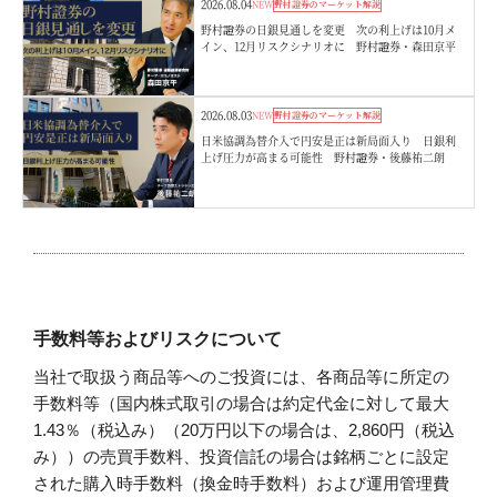
2026.08.04
NEW
野村證券のマーケット解説
野村證券の日銀見通しを変更 次の利上げは10月メ
イン、12月リスクシナリオに 野村證券・森田京平
2026.08.03
NEW
野村證券のマーケット解説
日米協調為替介入で円安是正は新局面入り 日銀利
上げ圧力が高まる可能性 野村證券・後藤祐二朗
手数料等およびリスクについて
当社で取扱う商品等へのご投資には、各商品等に所定の
手数料等（国内株式取引の場合は約定代金に対して最大
1.43％（税込み）（20万円以下の場合は、2,860円（税込
み））の売買手数料、投資信託の場合は銘柄ごとに設定
された購入時手数料（換金時手数料）および運用管理費