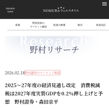
2026.08.05
Update
野村證券の
新着
投資の教養
株式
投資信託
マーケット解説
Research
野村リサーチ
2026.02.18
野村證券のマーケット解説
2025～27年度の経済見通し改定 消費税減
税は2027年度実質GDPを0.2％押し上げと予
想 野村證券・森田京平