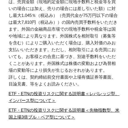
は、売買金額（現地約定金額に現地手数料と税金等を買
いの場合には加え、売りの場合には差し引いた額）に対
し最大1.045％（税込み）（売買代金が75万円以下の場合
は最大7,810円（税込み））の国内売買手数料をいただき
ます。外国の金融商品市場での現地手数料や税金等は国
や地域により異なります。外国株式を相対取引（募集等
を含む）によりご購入いただく場合は、購入対価のみお
支払いいただきます。ただし、相対取引による売買にお
いても、お客様との合意に基づき、別途手数料をいただ
くことがあります。外国株式は株価の変動および為替相
場の変動等により損失が生じるおそれがあります。
詳しくは、契約締結前交付書面や上場有価証券等書面、
目論見書、等をよくお読みください。
ETF・ETNの投資リスクに関する説明書＜レバレッジ型、
インバース型について＞
ETF・ETNの投資リスクに関する説明書＜先物指数型、米
国上場3倍ブル・ベア型について＞