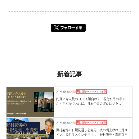
新着記事
2026.08.04
NEW
野村證券のマーケット解説
円買い介入後のTOPIX傾向は？ 現行水準の米ド
ル・円相場であれば、日本企業の収益にプラス 野
村證券ストラテジストが解説
2026.08.04
NEW
野村證券のマーケット解説
野村證券の日銀見通しを変更 次の利上げは10月メ
イン、12月リスクシナリオに 野村證券・森田京平