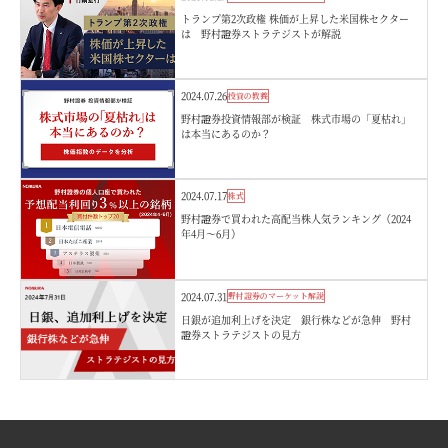
トランプ第2次政権 株価が上昇した米国株セクター
は 野村證券ストラテジストが解説
2024.07.26
投資の教養
野村證券投資情報部が検証 株式市場の「夏枯れ」
は本当にあるのか？
2024.07.17
株式
野村證券で買われた高配当株人気ランキング（2024
年4月～6月）
2024.07.31
野村證券のマーケット解説
日銀が追加利上げを決定 銀行株などが急伸 野村
證券ストラテジストの見方