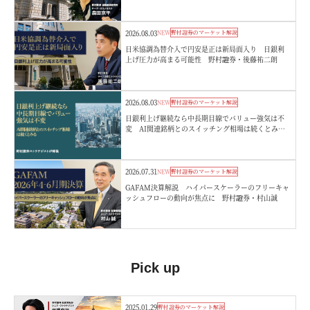
2026.08.03
NEW
野村證券のマーケット解説
日米協調為替介入で円安是正は新局面入り 日銀利
上げ圧力が高まる可能性 野村證券・後藤祐二朗
2026.08.03
NEW
野村證券のマーケット解説
日銀利上げ継続なら中長期目線でバリュー強気は不
変 AI関連銘柄とのスイッチング相場は続くとみ
る 野村證券ストラテジストが解説
2026.07.31
NEW
野村證券のマーケット解説
GAFAM決算解説 ハイパースケーラーのフリーキャ
ッシュフローの動向が焦点に 野村證券・村山誠
Pick up
2025.01.29
野村證券のマーケット解説