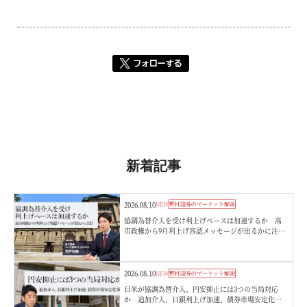
新着記事
2026.08.10
NEW
野村證券のマーケット解説
協調為替介入を受け利上げペースは加速するか 高
市政権から9月利上げ容認メッセージが出るかに注
目 野村證券・宍戸知暁
2026.08.10
NEW
野村證券のマーケット解説
日米が協調為替介入、円安抑止には3つの当局対応
か 追加介入、日銀利上げ加速、債券市場安定化