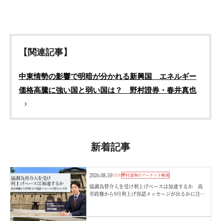
【関連記事】
中東情勢の影響で明暗が分かれる新興国 エネルギー
価格高騰に強い国と弱い国は？ 野村證券・春井真也
新着記事
2026.08.10
NEW
野村證券のマーケット解説
協調為替介入を受け利上げペースは加速するか 高
市政権から9月利上げ容認メッセージが出るかに注
目 野村證券・宍戸知暁