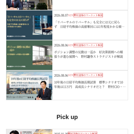
策 野村證券・後藤祐二朗
2026.08.07
NEW
野村證券のマーケット解説
「リバーサルのリバーサル」も完全には元に戻ら
ず 日経平均株価の高値奪回には1年程度かかる傾
向 野村證券ストラテジストが解説
2026.08.06
NEW
野村證券のマーケット解説
ポジション調整の反動は一巡か 好決算銘柄への順
張りが進む展開へ 野村證券ストラテジストが解説
2026.08.06
NEW
野村證券のマーケット解説
10年後の日経平均株価長期試算 標準シナリオで10
年後は11万円 高成長シナリオだと？ 野村CIO・宮
嵜浩
Pick up
2025.01.29
野村證券のマーケット解説