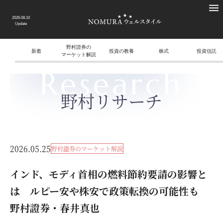
2026.08.10
Update
野村證券の
新着
投資の教養
株式
投資信託
マーケット解説
Research
野村リサーチ
2026.05.25
野村證券のマーケット解説
インド、モディ首相の燃料節約要請の影響と
は ルピー安や株安で政策転換の可能性も
野村證券・春井真也