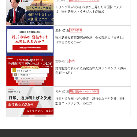
トランプ第2次政権 株価が上昇した米国株セクター
は 野村證券ストラテジストが解説
2024.07.26
投資の教養
野村證券投資情報部が検証 株式市場の「夏枯れ」
は本当にあるのか？
2024.07.17
株式
野村證券で買われた高配当株人気ランキング（2024
年4月～6月）
2024.07.31
野村證券のマーケット解説
日銀が追加利上げを決定 銀行株などが急伸 野村
證券ストラテジストの見方