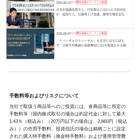
2026.08.10
NEW
野村證券のマーケット解説
日米が協調為替介入、円安抑止には3つの当局対応
か 追加介入、日銀利上げ加速、債券市場安定化
策 野村證券・後藤祐二朗
2026.08.07
NEW
野村證券のマーケット解説
「リバーサルのリバーサル」も完全には元に戻ら
ず 日経平均株価の高値奪回には1年程度かかる傾
向 野村證券ストラテジストが解説
手数料等およびリスクについて
当社で取扱う商品等へのご投資には、各商品等に所定の
手数料等（国内株式取引の場合は約定代金に対して最大
1.43％（税込み）（20万円以下の場合は、2,860円（税込
み））の売買手数料、投資信託の場合は銘柄ごとに設定
された購入時手数料（換金時手数料）および運用管理費