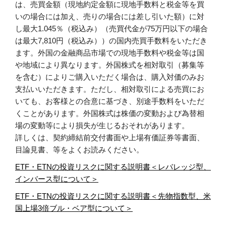
は、売買金額（現地約定金額に現地手数料と税金等を買
いの場合には加え、売りの場合には差し引いた額）に対
し最大1.045％（税込み）（売買代金が75万円以下の場合
は最大7,810円（税込み））の国内売買手数料をいただき
ます。外国の金融商品市場での現地手数料や税金等は国
や地域により異なります。外国株式を相対取引（募集等
を含む）によりご購入いただく場合は、購入対価のみお
支払いいただきます。ただし、相対取引による売買にお
いても、お客様との合意に基づき、別途手数料をいただ
くことがあります。外国株式は株価の変動および為替相
場の変動等により損失が生じるおそれがあります。
詳しくは、契約締結前交付書面や上場有価証券等書面、
目論見書、等をよくお読みください。
ETF・ETNの投資リスクに関する説明書＜レバレッジ型、
インバース型について＞
ETF・ETNの投資リスクに関する説明書＜先物指数型、米
国上場3倍ブル・ベア型について＞