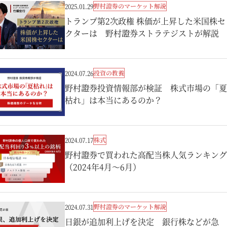
野村證券のマーケット解説
2025.01.29
トランプ第2次政権 株価が上昇した米国株セ
クターは 野村證券ストラテジストが解説
投資の教養
2024.07.26
野村證券投資情報部が検証 株式市場の「夏
枯れ」は本当にあるのか？
株式
2024.07.17
野村證券で買われた高配当株人気ランキング
（2024年4月～6月）
野村證券のマーケット解説
2024.07.31
日銀が追加利上げを決定 銀行株などが急