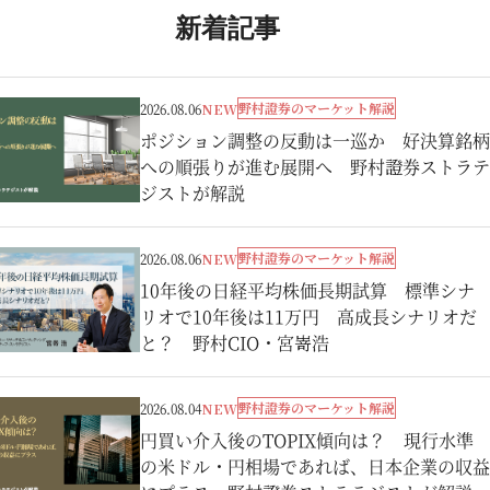
新着記事
野村證券のマーケット解説
2026.08.06
NEW
ポジション調整の反動は一巡か 好決算銘柄
への順張りが進む展開へ 野村證券ストラテ
ジストが解説
野村證券のマーケット解説
2026.08.06
NEW
10年後の日経平均株価長期試算 標準シナ
リオで10年後は11万円 高成長シナリオだ
と？ 野村CIO・宮嵜浩
野村證券のマーケット解説
2026.08.04
NEW
円買い介入後のTOPIX傾向は？ 現行水準
の米ドル・円相場であれば、日本企業の収益