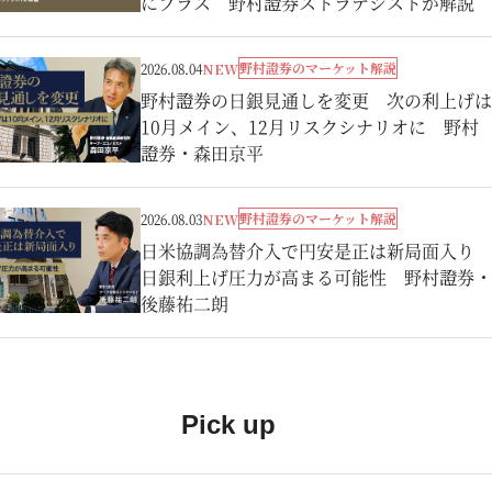
にプラス 野村證券ストラテジストが解説
野村證券のマーケット解説
2026.08.04
NEW
野村證券の日銀見通しを変更 次の利上げは
10月メイン、12月リスクシナリオに 野村
證券・森田京平
野村證券のマーケット解説
2026.08.03
NEW
日米協調為替介入で円安是正は新局面入り
日銀利上げ圧力が高まる可能性 野村證券・
後藤祐二朗
Pick up