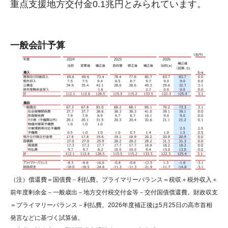
重点支援地方交付金0.1兆円とみられています。
一般会計予算
（注）償還費＝国債費－利払費。プライマリーバランス＝税収＋税外収入＋
前年度剰余金－一般歳出－地方交付税交付金等－交付国債償還費。財政収支
＝プライマリーバランス－利払費。2026年度補正後は5月25日の高市首相
発言などに基づく試算値。