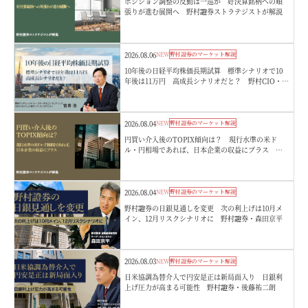
ポジション調整の反動は一巡か 好決算銘柄への順
張りが進む展開へ 野村證券ストラテジストが解説
2026.08.06
NEW
野村證券のマーケット解説
10年後の日経平均株価長期試算 標準シナリオで10
年後は11万円 高成長シナリオだと？ 野村CIO・宮
嵜浩
2026.08.04
NEW
野村證券のマーケット解説
円買い介入後のTOPIX傾向は？ 現行水準の米ド
ル・円相場であれば、日本企業の収益にプラス 野
村證券ストラテジストが解説
2026.08.04
NEW
野村證券のマーケット解説
野村證券の日銀見通しを変更 次の利上げは10月メ
イン、12月リスクシナリオに 野村證券・森田京平
2026.08.03
NEW
野村證券のマーケット解説
日米協調為替介入で円安是正は新局面入り 日銀利
上げ圧力が高まる可能性 野村證券・後藤祐二朗