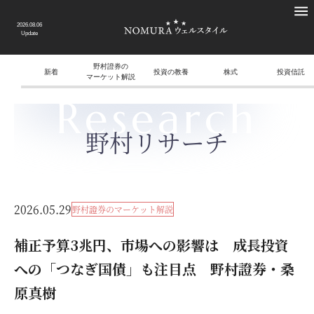
2026.08.06
Update
野村證券の
新着
投資の教養
株式
投資信託
マーケット解説
Research
野村リサーチ
2026.05.29
野村證券のマーケット解説
補正予算3兆円、市場への影響は 成長投資
への「つなぎ国債」も注目点 野村證券・桑
原真樹