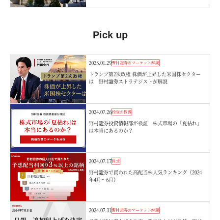
Pick up
2025.01.29
野村證券のマーケット解説
トランプ第2次政権 株価が上昇した米国株セクター
は 野村證券ストラテジストが解説
2024.07.26
投資の教養
野村證券投資情報部が検証 株式市場の「夏枯れ」
は本当にあるのか？
2024.07.17
株式
野村證券で買われた高配当株人気ランキング（2024
年4月～6月）
2024.07.31
野村證券のマーケット解説