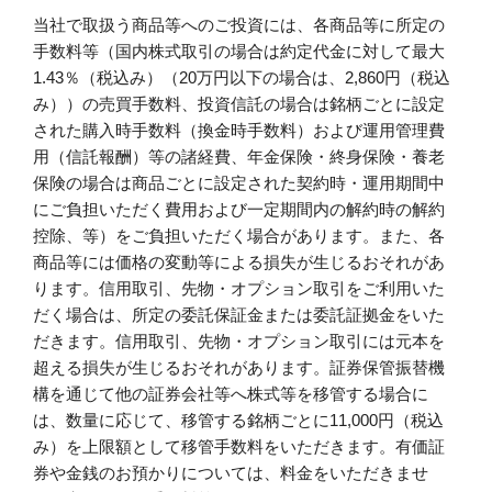
当社で取扱う商品等へのご投資には、各商品等に所定の
手数料等（国内株式取引の場合は約定代金に対して最大
1.43％（税込み）（20万円以下の場合は、2,860円（税込
み））の売買手数料、投資信託の場合は銘柄ごとに設定
された購入時手数料（換金時手数料）および運用管理費
用（信託報酬）等の諸経費、年金保険・終身保険・養老
保険の場合は商品ごとに設定された契約時・運用期間中
にご負担いただく費用および一定期間内の解約時の解約
控除、等）をご負担いただく場合があります。また、各
商品等には価格の変動等による損失が生じるおそれがあ
ります。信用取引、先物・オプション取引をご利用いた
だく場合は、所定の委託保証金または委託証拠金をいた
だきます。信用取引、先物・オプション取引には元本を
超える損失が生じるおそれがあります。証券保管振替機
構を通じて他の証券会社等へ株式等を移管する場合に
は、数量に応じて、移管する銘柄ごとに11,000円（税込
み）を上限額として移管手数料をいただきます。有価証
券や金銭のお預かりについては、料金をいただきませ