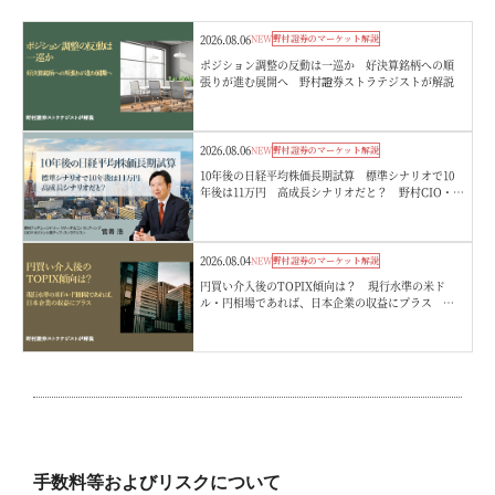
2026.08.06
NEW
野村證券のマーケット解説
ポジション調整の反動は一巡か 好決算銘柄への順
張りが進む展開へ 野村證券ストラテジストが解説
2026.08.06
NEW
野村證券のマーケット解説
10年後の日経平均株価長期試算 標準シナリオで10
年後は11万円 高成長シナリオだと？ 野村CIO・宮
嵜浩
2026.08.04
NEW
野村證券のマーケット解説
円買い介入後のTOPIX傾向は？ 現行水準の米ド
ル・円相場であれば、日本企業の収益にプラス 野
村證券ストラテジストが解説
手数料等およびリスクについて