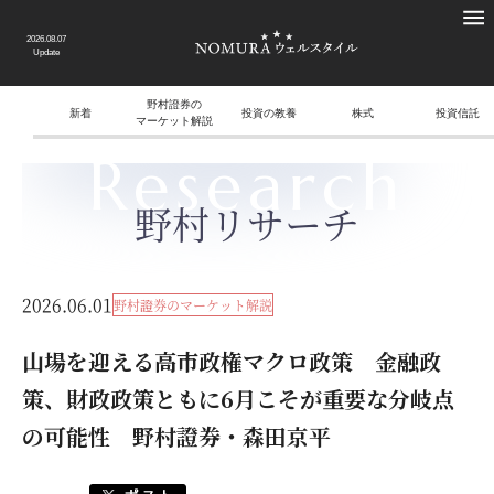
2026.08.07
Update
野村證券の
新着
投資の教養
株式
投資信託
マーケット解説
Research
野村リサーチ
2026.06.01
野村證券のマーケット解説
山場を迎える高市政権マクロ政策 金融政
策、財政政策ともに6月こそが重要な分岐点
の可能性 野村證券・森田京平