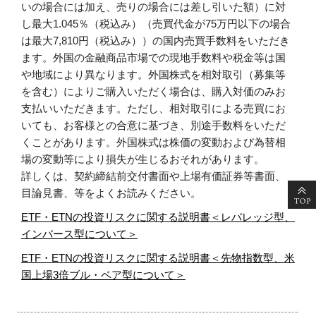
いの場合には加え、売りの場合には差し引いた額）に対
し最大1.045％（税込み）（売買代金が75万円以下の場合
は最大7,810円（税込み））の国内売買手数料をいただき
ます。外国の金融商品市場での現地手数料や税金等は国
や地域により異なります。外国株式を相対取引（募集等
を含む）によりご購入いただく場合は、購入対価のみお
支払いいただきます。ただし、相対取引による売買にお
いても、お客様との合意に基づき、別途手数料をいただ
くことがあります。外国株式は株価の変動および為替相
場の変動等により損失が生じるおそれがあります。
詳しくは、契約締結前交付書面や上場有価証券等書面、
目論見書、等をよくお読みください。
ETF・ETNの投資リスクに関する説明書＜レバレッジ型、
インバース型について＞
ETF・ETNの投資リスクに関する説明書＜先物指数型、米
国上場3倍ブル・ベア型について＞