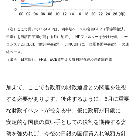
（注）ここで用いているGDPは、四半期ベースの名目GDP（季節調整済、
年率）を当該四半期が属する月に配置し、HPフィルターをかけた値。ユー
ロシステムはECB（欧州中央銀行）とNCBs（ユーロ圏各国中央銀行）の連
結ベース。
（出所）日本銀行、FRB、ECB資料より野村證券経済調査部作成
加えて、ここでも政府の財政運営との関連を注視
する必要があります。後述するように、6月に重要
な財政イベントが控える中、仮に政府が日銀に、
安定的な国債の買い手としての役割を期待する姿
勢を強めれば、今後の日銀の国債買入れ減額方針