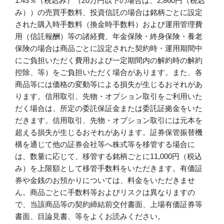
1.43％（税込み）（20万円以下の場合は、2,860円（税込
み））の売買手数料、投資信託の場合は銘柄ごとに設定
された購入時手数料（換金時手数料）および運用管理費
用（信託報酬）等の諸経費、年金保険・終身保険・養老
保険の場合は商品ごとに設定された契約時・運用期間中
にご負担いただく費用および一定期間内の解約時の解約
控除、等）をご負担いただく場合があります。また、各
商品等には価格の変動等による損失が生じるおそれがあ
ります。信用取引、先物・オプション取引をご利用いた
だく場合は、所定の委託保証金または委託証拠金をいた
だきます。信用取引、先物・オプション取引には元本を
超える損失が生じるおそれがあります。証券保管振替機
構を通じて他の証券会社等へ株式等を移管する場合に
は、数量に応じて、移管する銘柄ごとに11,000円（税込
み）を上限額として移管手数料をいただきます。有価証
券や金銭のお預かりについては、料金をいただきませ
ん。商品ごとに手数料等およびリスクは異なりますの
で、当該商品等の契約締結前交付書面、上場有価証券等
書面、目論見書、等をよくお読みください。