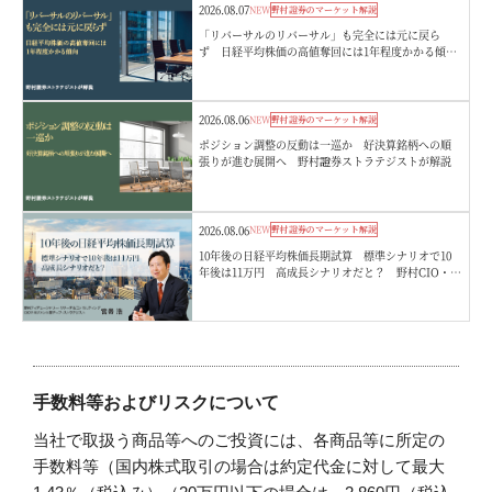
2026.08.07
NEW
野村證券のマーケット解説
「リバーサルのリバーサル」も完全には元に戻ら
ず 日経平均株価の高値奪回には1年程度かかる傾
向 野村證券ストラテジストが解説
2026.08.06
NEW
野村證券のマーケット解説
ポジション調整の反動は一巡か 好決算銘柄への順
張りが進む展開へ 野村證券ストラテジストが解説
2026.08.06
NEW
野村證券のマーケット解説
10年後の日経平均株価長期試算 標準シナリオで10
年後は11万円 高成長シナリオだと？ 野村CIO・宮
嵜浩
手数料等およびリスクについて
当社で取扱う商品等へのご投資には、各商品等に所定の
手数料等（国内株式取引の場合は約定代金に対して最大