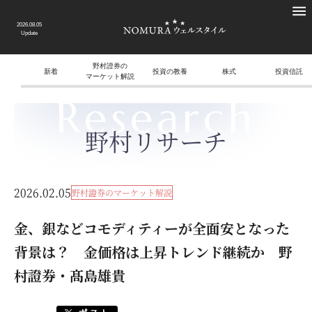
2026.08.05
Update
野村證券の
新着
投資の教養
株式
投資信託
マーケット解説
Research
野村リサーチ
2026.02.05
野村證券のマーケット解説
金、銀などコモディティーが全面安となった
背景は？ 金価格は上昇トレンド継続か 野
村證券・髙島雄貴