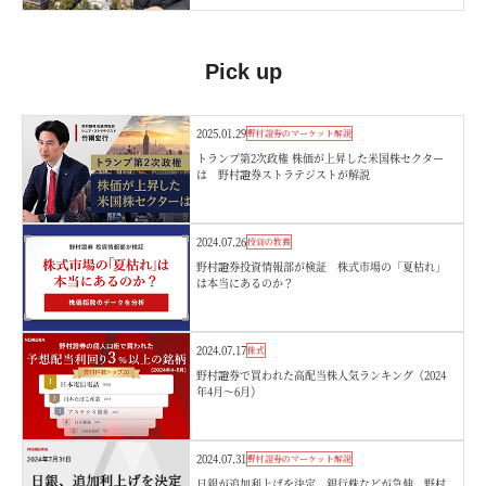
Pick up
2025.01.29
野村證券のマーケット解説
トランプ第2次政権 株価が上昇した米国株セクター
は 野村證券ストラテジストが解説
2024.07.26
投資の教養
野村證券投資情報部が検証 株式市場の「夏枯れ」
は本当にあるのか？
2024.07.17
株式
野村證券で買われた高配当株人気ランキング（2024
年4月～6月）
2024.07.31
野村證券のマーケット解説
日銀が追加利上げを決定 銀行株などが急伸 野村