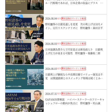
ル・円相場であれば、日本企業の収益にプラス 野
村證券ストラテジストが解説
2026.08.04
NEW
野村證券のマーケット解説
野村證券の日銀見通しを変更 次の利上げは10月メ
イン、12月リスクシナリオに 野村證券・森田京平
2026.08.03
NEW
野村證券のマーケット解説
日米協調為替介入で円安是正は新局面入り 日銀利
上げ圧力が高まる可能性 野村證券・後藤祐二朗
2026.08.03
NEW
野村證券のマーケット解説
日銀利上げ継続なら中長期目線でバリュー強気は不
変 AI関連銘柄とのスイッチング相場は続くとみ
る 野村證券ストラテジストが解説
2026.07.31
NEW
野村證券のマーケット解説
GAFAM決算解説 ハイパースケーラーのフリーキャ
ッシュフローの動向が焦点に 野村證券・村山誠