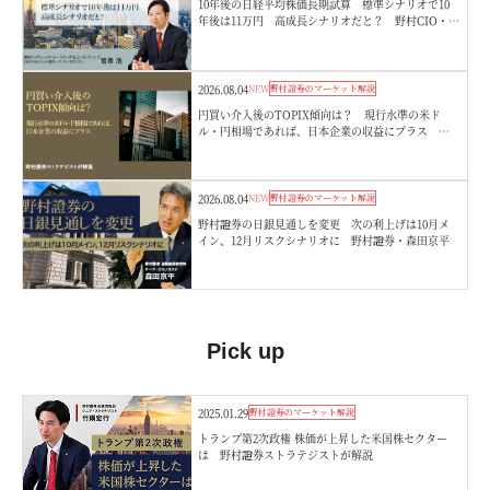
10年後の日経平均株価長期試算 標準シナリオで10
年後は11万円 高成長シナリオだと？ 野村CIO・宮
嵜浩
2026.08.04
NEW
野村證券のマーケット解説
円買い介入後のTOPIX傾向は？ 現行水準の米ド
ル・円相場であれば、日本企業の収益にプラス 野
村證券ストラテジストが解説
2026.08.04
NEW
野村證券のマーケット解説
野村證券の日銀見通しを変更 次の利上げは10月メ
イン、12月リスクシナリオに 野村證券・森田京平
Pick up
2025.01.29
野村證券のマーケット解説
トランプ第2次政権 株価が上昇した米国株セクター
は 野村證券ストラテジストが解説