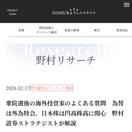
2026.08.07
Update
野村證券の
新着
投資の教養
株式
投資信託
マーケット解説
Research
野村リサーチ
2026.02.17
野村證券のマーケット解説
衆院選後の海外投資家のよくある質問 為替
は外為特会、日本株は円高株高に関心 野村
證券ストラテジストが解説