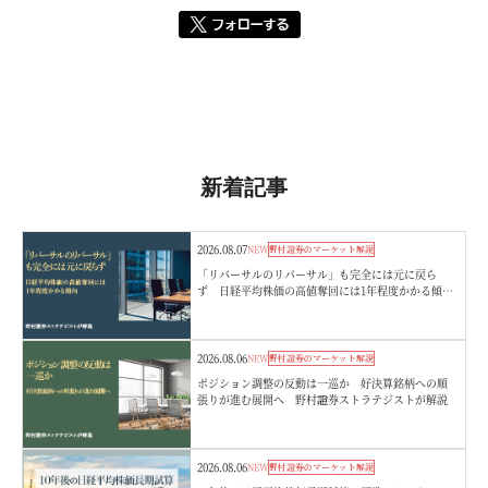
新着記事
2026.08.07
NEW
野村證券のマーケット解説
「リバーサルのリバーサル」も完全には元に戻ら
ず 日経平均株価の高値奪回には1年程度かかる傾
向 野村證券ストラテジストが解説
2026.08.06
NEW
野村證券のマーケット解説
ポジション調整の反動は一巡か 好決算銘柄への順
張りが進む展開へ 野村證券ストラテジストが解説
2026.08.06
NEW
野村證券のマーケット解説