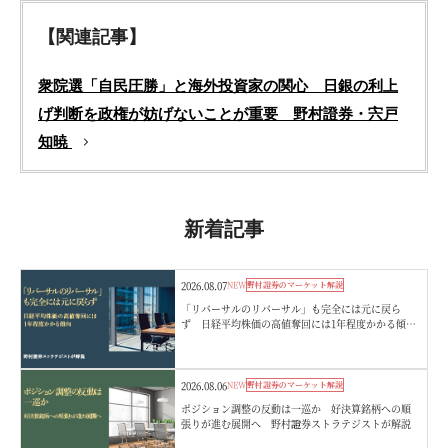
【関連記事】
衆院選「自民圧勝」と海外投資家の関心 日銀の利上
げ判断を政権が妨げないことが重要 野村證券・宍戸
知暁
新着記事
2026.08.07
NEW
野村證券のマーケット解説
「リバーサルのリバーサル」も完全には元に戻ら
ず 日経平均株価の高値奪回には1年程度かかる傾
向 野村證券ストラテジストが解説
2026.08.06
NEW
野村證券のマーケット解説
ポジション調整の反動は一巡か 好決算銘柄への順
張りが進む展開へ 野村證券ストラテジストが解説