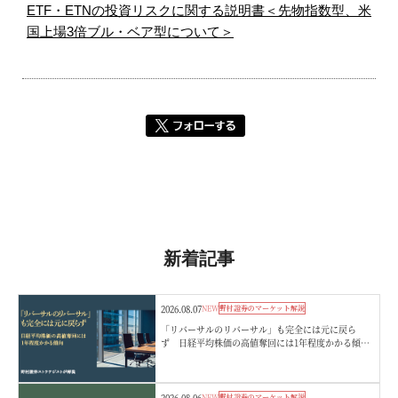
ETF・ETNの投資リスクに関する説明書＜先物指数型、米
国上場3倍ブル・ベア型について＞
新着記事
2026.08.07
NEW
野村證券のマーケット解説
「リバーサルのリバーサル」も完全には元に戻ら
ず 日経平均株価の高値奪回には1年程度かかる傾
向 野村證券ストラテジストが解説
2026.08.06
NEW
野村證券のマーケット解説