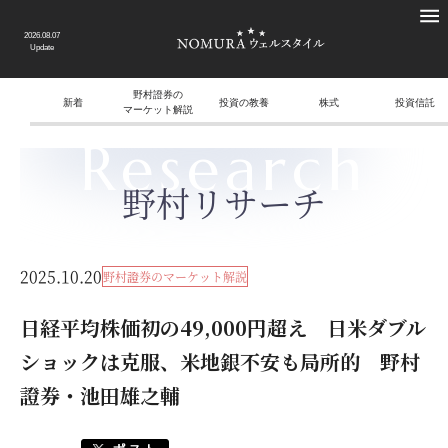
2026.08.07
Update
野村證券の
新着
投資の教養
株式
投資信託
マーケット解説
Research
野村リサーチ
2025.10.20
野村證券のマーケット解説
日経平均株価初の49,000円超え 日米ダブル
ショックは克服、米地銀不安も局所的 野村
證券・池田雄之輔