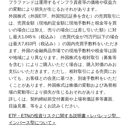
フラファンドは運用するインフラ資産等の価格や収益力
の変動により損失が生じるおそれがあります。
外国株式（外国ETF、外国預託証券を含む）の売買取引に
は、売買金額（現地約定金額に現地手数料と税金等を買
いの場合には加え、売りの場合には差し引いた額）に対
し最大1.045％（税込み）（売買代金が75万円以下の場合
は最大7,810円（税込み））の国内売買手数料をいただき
ます。外国の金融商品市場での現地手数料や税金等は国
や地域により異なります。外国株式を相対取引（募集等
を含む）によりご購入いただく場合は、購入対価のみお
支払いいただきます。ただし、相対取引による売買にお
いても、お客様との合意に基づき、別途手数料をいただ
くことがあります。外国株式は株価の変動および為替相
場の変動等により損失が生じるおそれがあります。
詳しくは、契約締結前交付書面や上場有価証券等書面、
目論見書、等をよくお読みください。
ETF・ETNの投資リスクに関する説明書＜レバレッジ型、
インバース型について＞