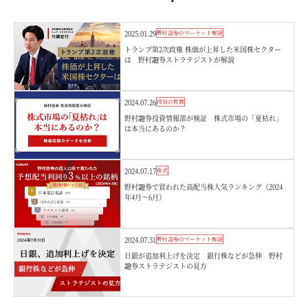
2025.01.29
野村證券のマーケット解説
トランプ第2次政権 株価が上昇した米国株セクター
は 野村證券ストラテジストが解説
2024.07.26
投資の教養
野村證券投資情報部が検証 株式市場の「夏枯れ」
は本当にあるのか？
2024.07.17
株式
野村證券で買われた高配当株人気ランキング（2024
年4月～6月）
2024.07.31
野村證券のマーケット解説
日銀が追加利上げを決定 銀行株などが急伸 野村
證券ストラテジストの見方