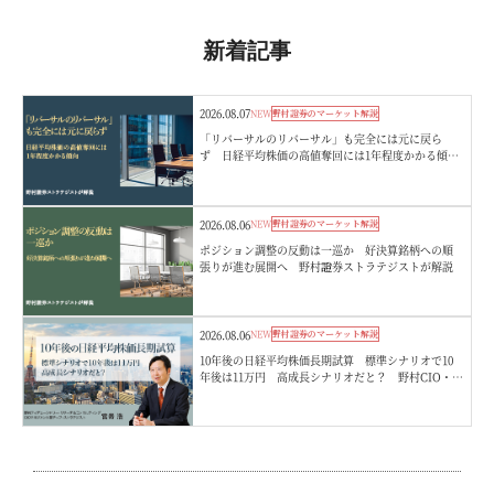
新着記事
2026.08.07
NEW
野村證券のマーケット解説
「リバーサルのリバーサル」も完全には元に戻ら
ず 日経平均株価の高値奪回には1年程度かかる傾
向 野村證券ストラテジストが解説
2026.08.06
NEW
野村證券のマーケット解説
ポジション調整の反動は一巡か 好決算銘柄への順
張りが進む展開へ 野村證券ストラテジストが解説
2026.08.06
NEW
野村證券のマーケット解説
10年後の日経平均株価長期試算 標準シナリオで10
年後は11万円 高成長シナリオだと？ 野村CIO・宮
嵜浩