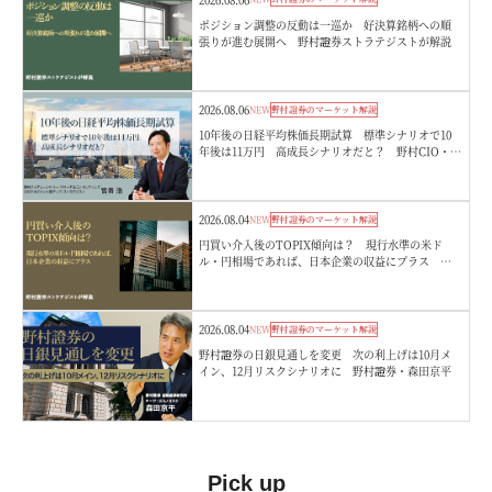
ポジション調整の反動は一巡か 好決算銘柄への順
張りが進む展開へ 野村證券ストラテジストが解説
2026.08.06
NEW
野村證券のマーケット解説
10年後の日経平均株価長期試算 標準シナリオで10
年後は11万円 高成長シナリオだと？ 野村CIO・宮
嵜浩
2026.08.04
NEW
野村證券のマーケット解説
円買い介入後のTOPIX傾向は？ 現行水準の米ド
ル・円相場であれば、日本企業の収益にプラス 野
村證券ストラテジストが解説
2026.08.04
NEW
野村證券のマーケット解説
野村證券の日銀見通しを変更 次の利上げは10月メ
イン、12月リスクシナリオに 野村證券・森田京平
Pick up