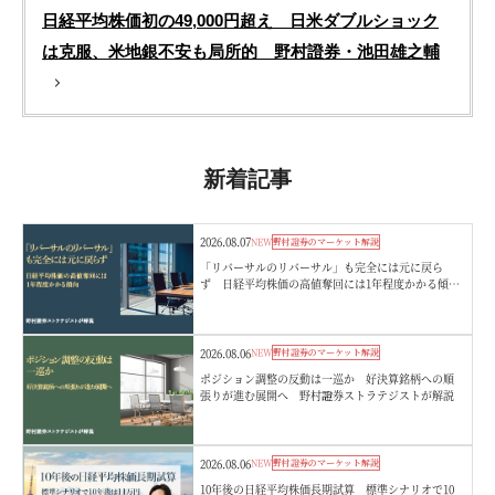
日経平均株価初の49,000円超え 日米ダブルショック
は克服、米地銀不安も局所的 野村證券・池田雄之輔
新着記事
2026.08.07
NEW
野村證券のマーケット解説
「リバーサルのリバーサル」も完全には元に戻ら
ず 日経平均株価の高値奪回には1年程度かかる傾
向 野村證券ストラテジストが解説
2026.08.06
NEW
野村證券のマーケット解説
ポジション調整の反動は一巡か 好決算銘柄への順
張りが進む展開へ 野村證券ストラテジストが解説
2026.08.06
NEW
野村證券のマーケット解説
10年後の日経平均株価長期試算 標準シナリオで10