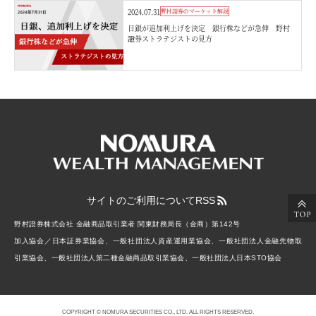
2024.07.31
野村證券のマーケット解説
日銀が追加利上げを決定 銀行株などが急伸 野村
證券ストラテジストの見方
サイトのご利用について
RSS
野村證券株式会社 金融商品取引業者 関東財務局長（金商）第142号
加入協会／日本証券業協会、一般社団法人資産運用業協会、一般社団法人金融先物取
引業協会、一般社団法人第二種金融商品取引業協会、一般社団法人日本STO協会
COPYRIGHT © NOMURA SECURITIES CO., LTD. ALL RIGHTS RESERVED.