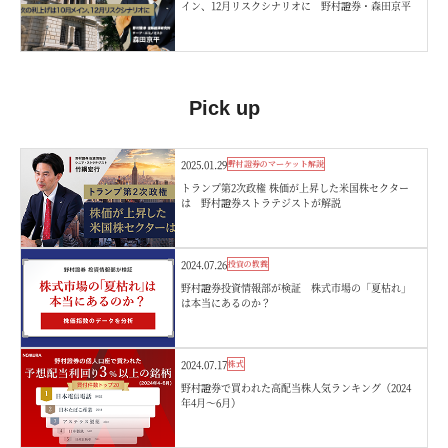
イン、12月リスクシナリオに 野村證券・森田京平
Pick up
2025.01.29
野村證券のマーケット解説
トランプ第2次政権 株価が上昇した米国株セクター
は 野村證券ストラテジストが解説
2024.07.26
投資の教養
野村證券投資情報部が検証 株式市場の「夏枯れ」
は本当にあるのか？
2024.07.17
株式
野村證券で買われた高配当株人気ランキング（2024
年4月～6月）