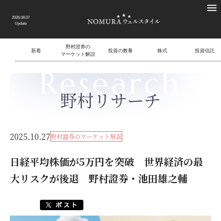
2026.08.07
Update
野村證券の
新着
投資の教養
株式
投資信託
マーケット解説
Research
野村リサーチ
2025.10.27
野村證券のマーケット解説
日経平均株価が5万円を突破 世界経済の最
大リスクが後退 野村證券・池田雄之輔