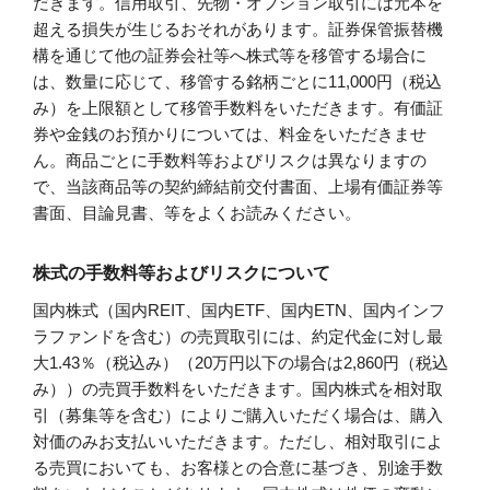
だきます。信用取引、先物・オプション取引には元本を
超える損失が生じるおそれがあります。証券保管振替機
構を通じて他の証券会社等へ株式等を移管する場合に
は、数量に応じて、移管する銘柄ごとに11,000円（税込
み）を上限額として移管手数料をいただきます。有価証
券や金銭のお預かりについては、料金をいただきませ
ん。商品ごとに手数料等およびリスクは異なりますの
で、当該商品等の契約締結前交付書面、上場有価証券等
書面、目論見書、等をよくお読みください。
株式の手数料等およびリスクについて
国内株式（国内REIT、国内ETF、国内ETN、国内インフ
ラファンドを含む）の売買取引には、約定代金に対し最
大1.43％（税込み）（20万円以下の場合は2,860円（税込
み））の売買手数料をいただきます。国内株式を相対取
引（募集等を含む）によりご購入いただく場合は、購入
対価のみお支払いいただきます。ただし、相対取引によ
る売買においても、お客様との合意に基づき、別途手数