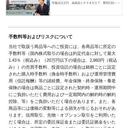
年後は11万円 高成長シナリオだと？ 野村CIO・宮
嵜浩
手数料等およびリスクについて
当社で取扱う商品等へのご投資には、各商品等に所定の
手数料等（国内株式取引の場合は約定代金に対して最大
1.43％（税込み）（20万円以下の場合は、2,860円（税込
み））の売買手数料、投資信託の場合は銘柄ごとに設定
された購入時手数料（換金時手数料）および運用管理費
用（信託報酬）等の諸経費、年金保険・終身保険・養老
保険の場合は商品ごとに設定された契約時・運用期間中
にご負担いただく費用および一定期間内の解約時の解約
控除、等）をご負担いただく場合があります。また、各
商品等には価格の変動等による損失が生じるおそれがあ
ります。信用取引、先物・オプション取引をご利用いた
だく場合は、所定の委託保証金または委託証拠金をいた