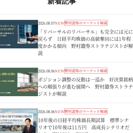
新着記事
野村證券のマーケット解説
2026.08.07
NEW
「リバーサルのリバーサル」も完全には元に
戻らず 日経平均株価の高値奪回には1年程
度かかる傾向 野村證券ストラテジストが解
説
野村證券のマーケット解説
2026.08.06
NEW
ポジション調整の反動は一巡か 好決算銘柄
への順張りが進む展開へ 野村證券ストラテ
ジストが解説
野村證券のマーケット解説
2026.08.06
NEW
10年後の日経平均株価長期試算 標準シナ
リオで10年後は11万円 高成長シナリオだ