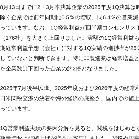
8月13日までに2・3月本決算企業の2025年度1Q決
除く企業では前年同期比0.5％の増収、同6.4％の営業減
っています。なお、1Q経常利益が四半期コンセンサス
（176社）を大きく上回りました。実額の1Q経常利益
期経常利益予想（会社）に対する1Q実績の進捗率が25
していないと判断できます。特に非製造業は経常増益
た企業数は下回った企業の約2倍となりました。
2025年7月後半以降、2025年度および2026年度
日米関税交渉の決着や海外経済の底堅さ、国内での値
っています。
1Q営業利益実績の要因分解を見ると、関税をはじめと
数量増および値上げが増益に寄与しました。関税や円