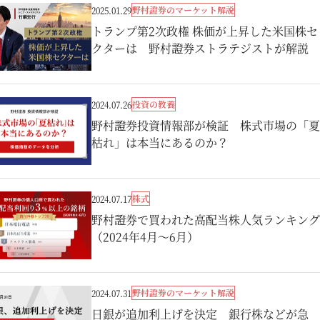
野村證券のマーケット解説
2025.01.29
トランプ第2次政権 株価が上昇した米国株セ
クターは 野村證券ストラテジストが解説
投資の教養
2024.07.26
野村證券投資情報部が検証 株式市場の「夏
枯れ」は本当にあるのか？
株式
2024.07.17
野村證券で買われた高配当株人気ランキング
（2024年4月～6月）
野村證券のマーケット解説
2024.07.31
日銀が追加利上げを決定 銀行株などが急