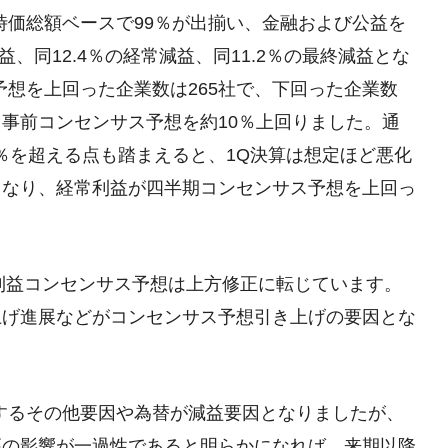
算は時価総額ベースで99％が出揃い、金融および公益を
益、同12.4％の経常減益、同11.2％の最終減益とな
予想を上回った企業数は265社で、下回った企業数
も事前コンセンサス予想を約10％上回りました。通
％を超える点も踏まえると、1Q決算は想定ほど悪化
となり、経常利益が四半期コンセンサス予想を上回っ
の経常利益コンセンサス予想は上方修正に転じています。
上げ進展などがコンセンサス予想引き上げの要因とな
するその他要因や為替が減益要因となりましたが、
高の影響が一過性であると明らかになれば、来期以降