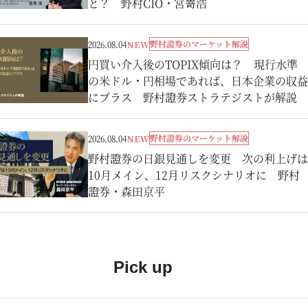
と？ 野村CIO・宮嵜浩
野村證券のマーケット解説
2026.08.04
NEW
円買い介入後のTOPIX傾向は？ 現行水準
の米ドル・円相場であれば、日本企業の収益
にプラス 野村證券ストラテジストが解説
野村證券のマーケット解説
2026.08.04
NEW
野村證券の日銀見通しを変更 次の利上げは
10月メイン、12月リスクシナリオに 野村
證券・森田京平
Pick up