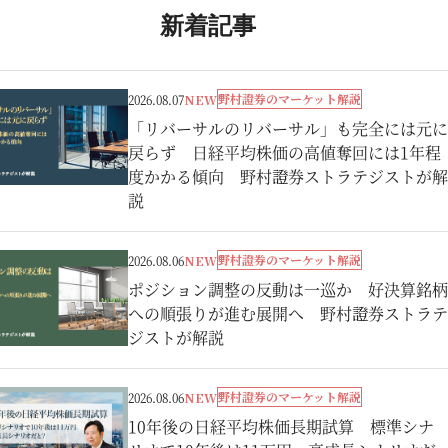
新着記事
野村證券のマーケット解説
2026.08.07
NEW
「リバーサルのリバーサル」も完全には元に
戻らず 日経平均株価の高値奪回には1年程
度かかる傾向 野村證券ストラテジストが解
説
野村證券のマーケット解説
2026.08.06
NEW
ポジション調整の反動は一巡か 好決算銘柄
への順張りが進む展開へ 野村證券ストラテ
ジストが解説
野村證券のマーケット解説
2026.08.06
NEW
10年後の日経平均株価長期試算 標準シナ