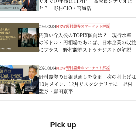
リオで10年後は11万円 高成長シナリオだ
と？ 野村CIO・宮嵜浩
野村證券のマーケット解説
2026.08.04
NEW
円買い介入後のTOPIX傾向は？ 現行水準
の米ドル・円相場であれば、日本企業の収益
にプラス 野村證券ストラテジストが解説
野村證券のマーケット解説
2026.08.04
NEW
野村證券の日銀見通しを変更 次の利上げは
10月メイン、12月リスクシナリオに 野村
證券・森田京平
Pick up