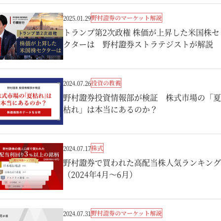
野村證券のマーケット解説
2025.01.29
トランプ第2次政権 株価が上昇した米国株セ
クターは 野村證券ストラテジストが解説
投資の教養
2024.07.26
野村證券投資情報部が検証 株式市場の「夏
枯れ」は本当にあるのか？
株式
2024.07.17
野村證券で買われた高配当株人気ランキング
（2024年4月～6月）
野村證券のマーケット解説
2024.07.31